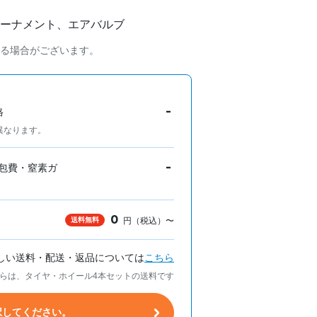
ーナメント、エアバルブ
る場合がございます。
-
格
異なります。
-
包費・窒素ガ
0
送料無料
円（税込）〜
しい送料・配送・返品については
こちら
らは、タイヤ・ホイール4本セットの送料です
択してください。