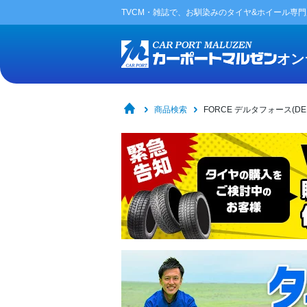
TVCM・雑誌で、お馴染みの
タイヤ&ホイール専
オン
商品検索
FORCE デルタフォース(DEL