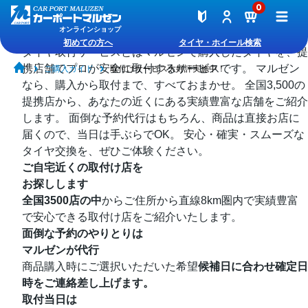
0
オンラインショップ
「おまかせ」
タイヤ取付サービスとは
初めての方へ
タイヤ・ホイール検索
タイヤ取付サービスとはマルゼンで購入したタイヤを、
提
携店舗でプロが安全に取付するサービスです。
マルゼン
ご購入ガイド
取付けサービス大好評実施中！
なら、購入から取付まで、すべておまかせ。
全国3,500の
提携店から、あなたの近くにある実績豊富な店舗をご紹介
します。
面倒な予約代行はもちろん、商品は直接お店に
届くので、当日は手ぶらでOK。
安心・確実・スムーズな
タイヤ交換を、ぜひご体験ください。
ご自宅近くの取付け店を
お探しします
全国3500店の中
からご住所から直線8km圏内で実績豊富
で安心できる取付け店をご紹介いたします。
面倒な予約のやりとりは
マルゼンが代行
商品購入時にご選択いただいた希望
候補日に合わせ確定日
時をご連絡差し上げます。
取付当日は