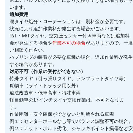
※エアバルブの形状などにより交換ができない場合もござ
います。
追加費用
廃タイヤ処分・ローテーションは、別料金が必要です。
状況により追加作業料が発生する場合がございます。
R/T・M/Tタイヤ、空気圧センサー付き車両などは追加料
金が発生する場合や
作業不可の場合
がありますので、一度
ご相談ください。
ハブリングの装着が必要な車種の場合、追加作業料が発生
する場合があります。
対応不可（作業の受付ができない）
特殊タイヤ（引っ張りタイヤ、ランフラットタイヤ等）
貨物車（ライトトラック用以外）
違法改造車・低車高車・特殊車両
軽自動車の17インチタイヤ交換作業は、不可となりま
す。
作業困難・安全確保ができないと判断される車両
例１：センターホールなし等でバランス調整不可の場合。
例２：ナット・ボルト劣化、ジャッキポイント損傷など安