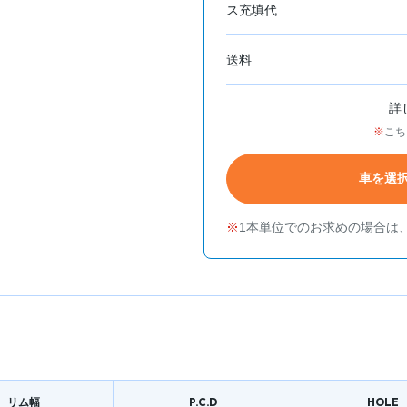
ス充填代
送料
詳
こち
車を選
1本単位でのお求めの場合は
リム幅
P.C.D
HOLE