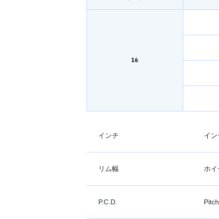
16
インチ
イン
リム幅
ホイ
P.C.D.
Pit