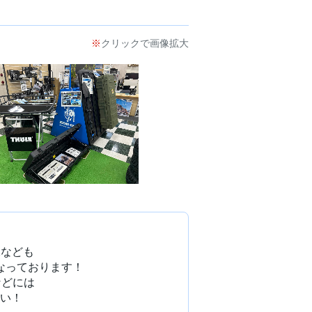
クリックで画像拡大
Xなども
なっております！
などには
い！