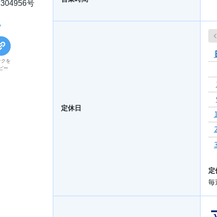
04956号
る
ンクを
ピー
定休日
定
毎