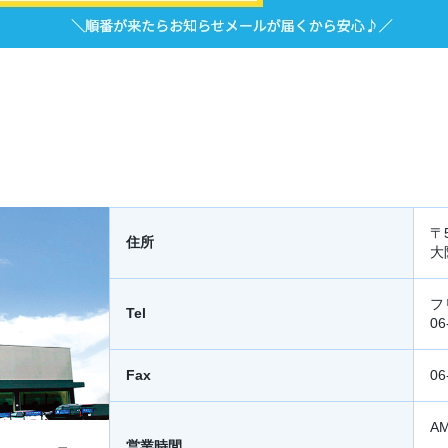
〒5
住所
大
フ
Tel
06
Fax
06
AM
営業時間