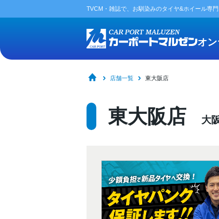
TVCM・雑誌で、お馴染みの
タイヤ&ホイール専
オン
店舗一覧
東大阪店
東大阪店
大