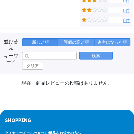
0件
0件
0件
並び替
新しい順
評価の高い順
参考になった順
え
キーワ
検索
ード
クリア
現在、商品レビューの投稿はありません。
SHOPPING
タイヤ・ホイールのセット/
単品をお求めの方へ