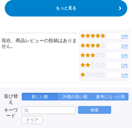
もっと見る
0件
現在、商品レビューの投稿はありま
せん。
0件
0件
0件
0件
並び替
新しい順
評価の高い順
参考になった順
え
キーワ
検索
ード
クリア