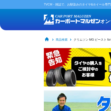
TVCM・雑誌で、お馴染みの
タイヤ&ホイール専
オン
商品検索
クリムソン MG ビースト for 