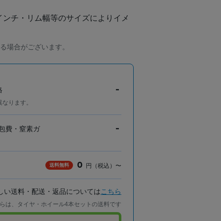
インチ・リム幅等のサイズによりイメ
る場合がございます。
-
格
異なります。
-
包費・窒素ガ
0
送料無料
円（税込）〜
しい送料・配送・返品については
こちら
らは、タイヤ・ホイール4本セットの送料です