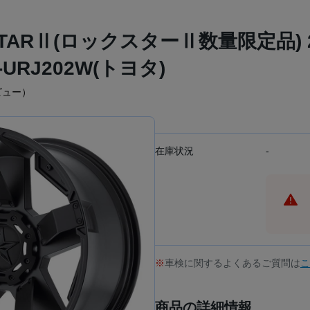
CKSTARⅡ(ロックスターⅡ数量限定品)
-URJ202W(トヨタ)
ビュー）
在庫状況
-
車検に関するよくあるご質問は
こ
商品の詳細情報