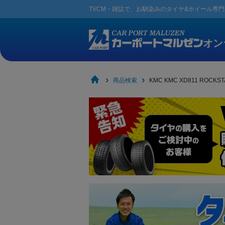
TVCM・雑誌で、お馴染みの
タイヤ&ホイール専
オン
商品検索
KMC KMC XD811 RO