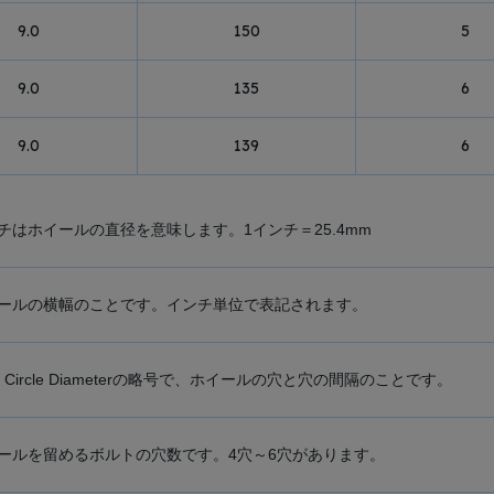
9.0
150
5
9.0
135
6
9.0
139
6
チはホイールの直径を意味します。1インチ＝25.4mm
ールの横幅のことです。インチ単位で表記されます。
ch Circle Diameterの略号で、ホイールの穴と穴の間隔のことです。
ールを留めるボルトの穴数です。4穴～6穴があります。