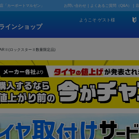
門店「カーポートマルゼン」
お問い合わせ
よくあるご質問（Q&A）
ようこそ
ゲスト
様
ラインショップ
CKSTARⅡ(ロックスターⅡ数量限定品)