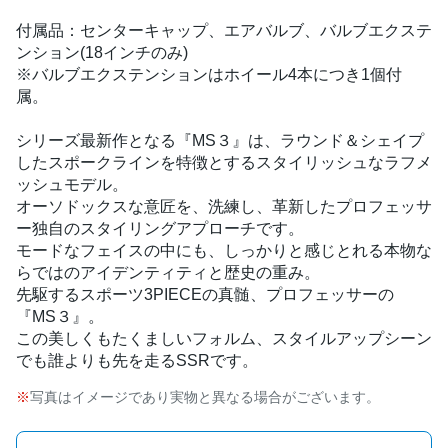
付属品：センターキャップ、エアバルブ、バルブエクステ
ンション(18インチのみ)
※バルブエクステンションはホイール4本につき1個付
属。
シリーズ最新作となる『MS３』は、ラウンド＆シェイプ
したスポークラインを特徴とするスタイリッシュなラフメ
ッシュモデル。
オーソドックスな意匠を、洗練し、革新したプロフェッサ
ー独自のスタイリングアプローチです。
モードなフェイスの中にも、しっかりと感じとれる本物な
らではのアイデンティティと歴史の重み。
先駆するスポーツ3PIECEの真髄、プロフェッサーの
『MS３』。
この美しくもたくましいフォルム、スタイルアップシーン
でも誰よりも先を走るSSRです。
写真はイメージであり実物と異なる場合がございます。