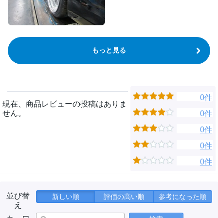
もっと見る
0件
現在、商品レビューの投稿はありま
せん。
0件
0件
0件
0件
並び替
新しい順
評価の高い順
参考になった順
え