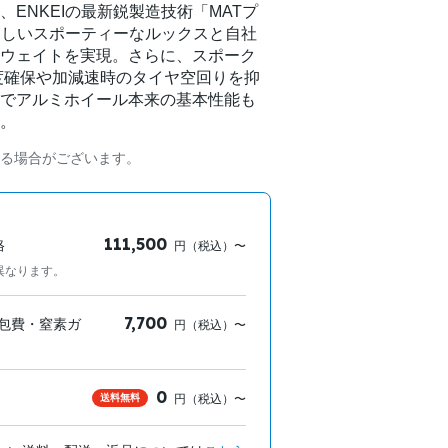
ENKEIの最新鋭製造技術「MATプ
Iらしいスポーティーなルックスと自社
ウェイトを実現。さらに、スポーク
度確保や加減速時のタイヤ空回りを抑
でアルミホイール本来の基本性能も
。
る場合がございます。
111,500
格
円（税込）〜
異なります。
7,700
包費・窒素ガ
円（税込）〜
0
送料無料
円（税込）〜