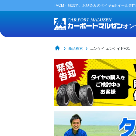
TVCM・雑誌で、お馴染みの
タイヤ&ホイール専
オン
商品検索
エンケイ エンケイ PF01