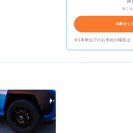
詳
こち
4本セッ
1本単位でのお求めの場合は