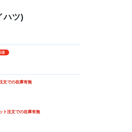
ダイハツ)
必須
注文での在庫有無
ット注文での在庫有無