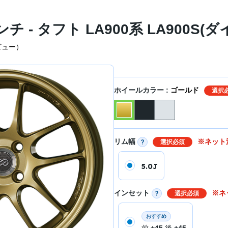
ンチ - タフト LA900系 LA900S(
ビュー）
ホイールカラー :
ゴールド
選択
リム幅
※ネット
選択必須
5.0J
インセット
※ネ
選択必須
おすすめ
前
+45
後
+45