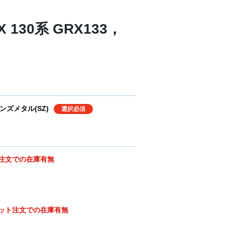
 130系 GRX133，
ズメタル(SZ)
選択必須
注文での在庫有無
ット注文での在庫有無