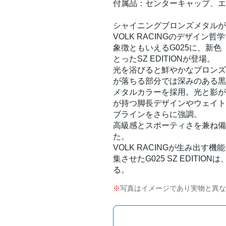
付属品：センターキャップ、エ
シャイニングブロンズメタルが
VOLK RACINGのデザイ
象徴ともいえるG025に、新
とったSZ EDITIONが登場。
光を浴びると鮮やかなブロンズ
が落ちる部分では深みのある黒
メタルカラーを採用。光と影が
が持つ脚長デザインやウェイト
ブラインをさらに強調。
高級感とスポーティさを兼ね備
た。
VOLK RACINGが生み出
集させたG025 SZ EDITI
る。
写真はイメージであり実物と異な