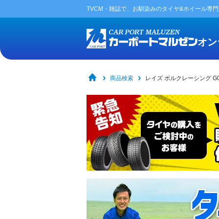
TVCM・雑誌で、お馴染みの
タイヤ&ホイール専
オン
商品検索
レイズ ボルクレーシング G025