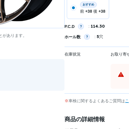
おすすめ
前
+38
後
+38
114.30
:
P.C.D
とがあります。
5
:
穴
ホール数
在庫状況
お取り寄
車検に関するよくあるご質問は
こ
商品の詳細情報