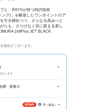
プと、RAYSが持つ特許技術
ィング)」を駆使したワンポイントのア
を引き締めつつ、さらなる高みへと
がらも、さりげなく目に留まる差し
 2x9Plus JET BLACK
る場合がございます。
-
格
異なります。
-
包費・窒素ガ
0
送料無料
円（税込）〜