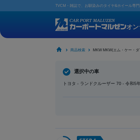
TVCM・雑誌で、お馴染みの
タイヤ&ホイール専
オン
商品検索
MKW MKW(エム・ケー・ダ
選択中の車
トヨタ - ランドクルーザー 70 - 令和5年