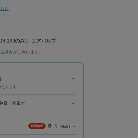
ちら
6-139のみ)、エアバルブ
る場合がございます。
-
格
異なります。
-
包費・窒素ガ
0
送料無料
円（税込）〜