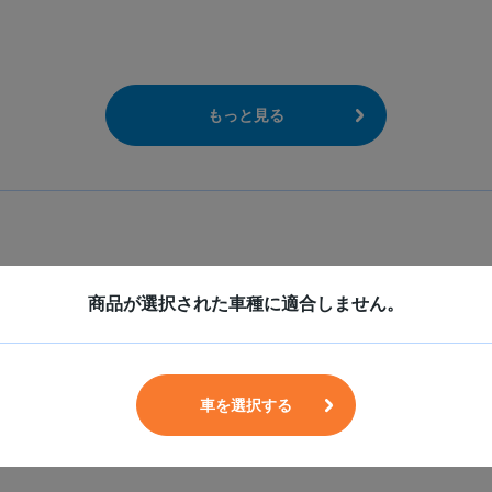
もっと見る
商品が選択された車種に適合しません。
リム幅
P.C.D
HOLE
8.5
139
6
車を選択する
8.5
150
5