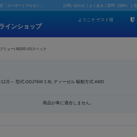
門店「カーポートマルゼン」
お問い合わせ
よくあるご質問（Q&A）
ようこそ
ゲスト
様
ラインショップ
ブリュー) M205 USスペック
12月～ 型式:GDJ76W 2.8L ディーゼル 駆動方式:4WD
商品が車に適合しません。