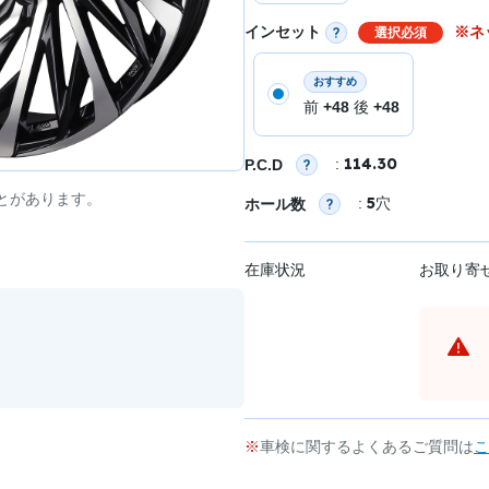
インセット
※ネ
選択必須
おすすめ
前
+48
後
+48
114.30
:
P.C.D
とがあります。
5
:
穴
ホール数
在庫状況
お取り寄
車検に関するよくあるご質問は
こ