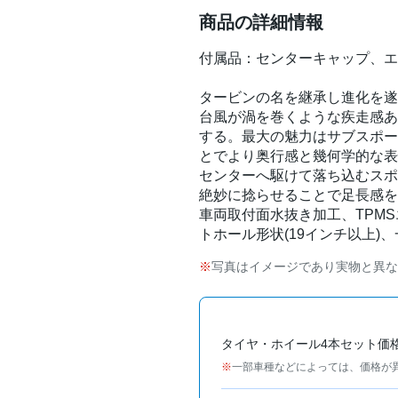
商品の詳細情報
付属品：センターキャップ、エ
タービンの名を継承し進化を遂
台風が渦を巻くような疾走感あ
する。最大の魅力はサブスポー
とでより奥行感と幾何学的な表
センターへ駆けて落ち込むスポ
絶妙に捻らせることで足長感を
車両取付面水抜き加工、TPM
トホール形状(19インチ以上)
写真はイメージであり実物と異な
タイヤ・ホイール4本セット価
一部車種などによっては、価格が