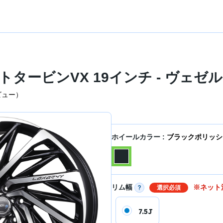
ービンVX 19インチ - ヴェゼル R
ビュー）
ホイールカラー :
ブラックポリッシ
リム幅
※ネット
選択必須
7.5J