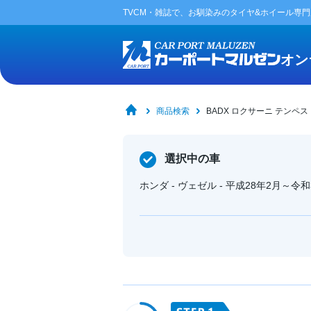
TVCM・雑誌で、お馴染みの
タイヤ&ホイール専
オン
商品検索
BADX ロクサーニ テンペ
選択中の車
ホンダ - ヴェゼル - 平成28年2月～令和3