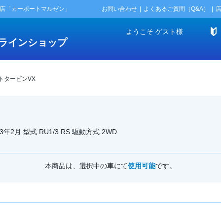
門店「カーポートマルゼン」
お問い合わせ
よくあるご質問（Q&A）
ようこそ
ゲスト
様
ラインショップ
ストタービンVX
年2月 型式:RU1/3 RS 駆動方式:2WD
本商品は、選択中の車にて
使用可能
です。