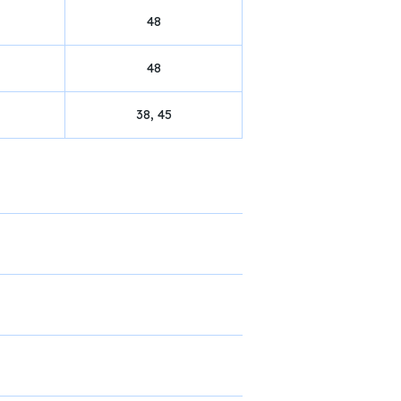
48
48
38, 45