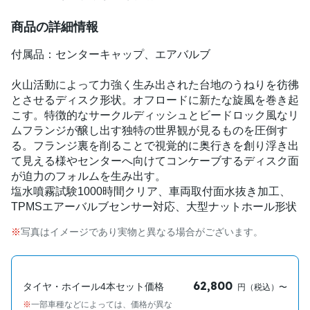
商品の詳細情報
付属品：センターキャップ、エアバルブ
火山活動によって力強く生み出された台地のうねりを彷彿
とさせるディスク形状。オフロードに新たな旋風を巻き起
こす。特徴的なサークルディッシュとビードロック風なリ
ムフランジが醸し出す独特の世界観が見るものを圧倒す
る。フランジ裏を削ることで視覚的に奥行きを創り浮き出
て見える様やセンターへ向けてコンケーブするディスク面
が迫力のフォルムを生み出す。
塩水噴霧試験1000時間クリア、車両取付面水抜き加工、
TPMSエアーバルブセンサー対応、大型ナットホール形状
写真はイメージであり実物と異なる場合がございます。
62,800
タイヤ・ホイール4本セット価格
円（税込）〜
一部車種などによっては、価格が異な