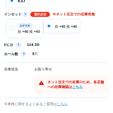
8.5J
インセット
※ネット注文での在庫有無
選択必須
おすすめ
前
+40
後
+40
前
+40
後
+43
114.30
:
P.C.D
5
:
穴
ホール数
在庫状況
お取り寄せ
ネット注文での在庫のため、各店舗
への在庫確認は
こちら
車検に関するよくあるご質問は
こちら