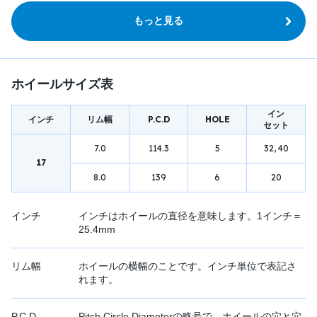
もっと見る
ホイールサイズ表
イン
インチ
リム幅
P.C.D
HOLE
セット
7.0
114.3
5
32, 40
17
8.0
139
6
20
インチ
インチはホイールの直径を意味します。1インチ＝
25.4mm
リム幅
ホイールの横幅のことです。インチ単位で表記さ
れます。
P.C.D.
Pitch Circle Diameterの略号で、ホイールの穴と穴