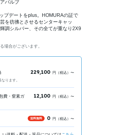
アバルブ
プデートをplus。HOMURAの証で
芸を彷彿とさせるセンターキャッ
輝調シルバー、その全てが重なり2X9
る場合がございます。
229,100
格
円（税込）〜
異なります。
12,100
包費・窒素ガ
円（税込）〜
0
送料無料
円（税込）〜
しい送料・配送・返品については
こちら