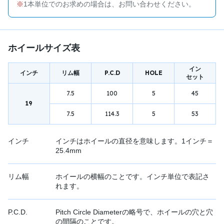
1本単位でのお求めの場合は、お問い合わせください。
ホイールサイズ表
イン
インチ
リム幅
P.C.D
HOLE
セット
7.5
100
5
45
19
7.5
114.3
5
53
インチ
インチはホイールの直径を意味します。1インチ＝
25.4mm
リム幅
ホイールの横幅のことです。インチ単位で表記さ
れます。
P.C.D.
Pitch Circle Diameterの略号で、ホイールの穴と穴
の間隔のことです。