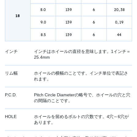
8.0
139
6
20, 38
18
9.0
139
6
0, 19
8.5
139
6
44
インチ
インチはホイールの直径を意味します。1インチ＝
25.4mm
リム幅
ホイールの横幅のことです。インチ単位で表記さ
れます。
P.C.D.
Pitch Circle Diameterの略号で、ホイールの穴と穴
の間隔のことです。
HOLE
ホイールを留めるボルトの穴数です。4穴～6穴が
あります。