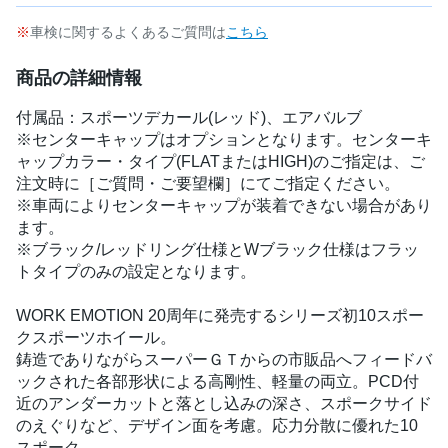
車検に関するよくあるご質問は
こちら
商品の詳細情報
付属品：スポーツデカール(レッド)、エアバルブ
※センターキャップはオプションとなります。センターキ
ャップカラー・タイプ(FLATまたはHIGH)のご指定は、ご
注文時に［ご質問・ご要望欄］にてご指定ください。
※車両によりセンターキャップが装着できない場合があり
ます。
※ブラック/レッドリング仕様とWブラック仕様はフラッ
トタイプのみの設定となります。
WORK EMOTION 20周年に発売するシリーズ初10スポー
クスポーツホイール。
鋳造でありながらスーパーＧＴからの市販品へフィードバ
ックされた各部形状による高剛性、軽量の両立。PCD付
近のアンダーカットと落とし込みの深さ、スポークサイド
のえぐりなど、デザイン面を考慮。応力分散に優れた10
スポーク。