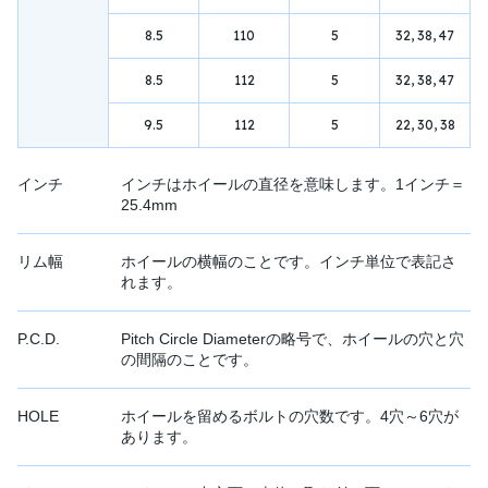
8.5
110
5
32, 38, 47
8.5
112
5
32, 38, 47
9.5
112
5
22, 30, 38
インチ
インチはホイールの直径を意味します。1インチ＝
25.4mm
リム幅
ホイールの横幅のことです。インチ単位で表記さ
れます。
P.C.D.
Pitch Circle Diameterの略号で、ホイールの穴と穴
の間隔のことです。
HOLE
ホイールを留めるボルトの穴数です。4穴～6穴が
あります。