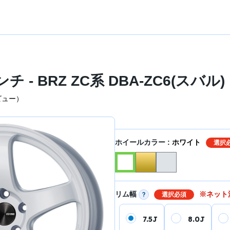
チ - BRZ ZC系 DBA-ZC6(スバル)
ビュー）
ホイールカラー :
ホワイト
選択
リム幅
※ネット
選択必須
7.5J
8.0J