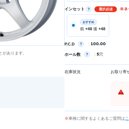
インセット
※ネ
選択必須
おすすめ
前
+48
後
+48
100.00
:
P.C.D
とがあります。
5
:
穴
ホール数
在庫状況
お取り寄
車検に関するよくあるご質問は
こ