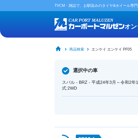
TVCM・雑誌で、お馴染みの
タイヤ&ホイール専
オン
商品検索
エンケイ エンケイ PF05
選択中の車
スバル - BRZ - 平成24年3月～令和
式:2WD