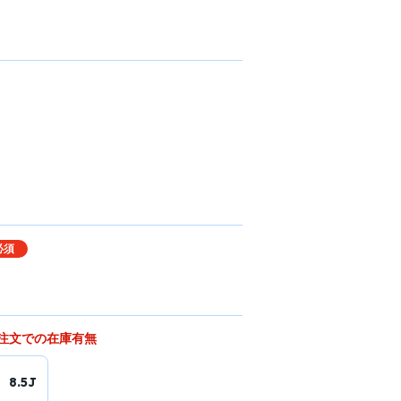
必須
注文での在庫有無
8.5J