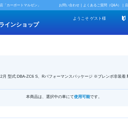
門店「カーポートマルゼン」
お問い合わせ
よくあるご質問（Q&A）
ようこそ
ゲスト
様
ラインショップ
2年12月 型式:DBA-ZC6 S、Rパフォーマンスパッケージ ※ブレンボ非装着
本商品は、選択中の車にて
使用可能
です。