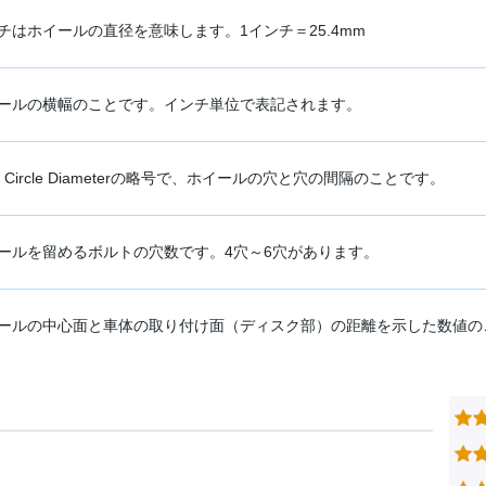
チはホイールの直径を意味します。1インチ＝25.4mm
ールの横幅のことです。インチ単位で表記されます。
ch Circle Diameterの略号で、ホイールの穴と穴の間隔のことです。
ールを留めるボルトの穴数です。4穴～6穴があります。
ールの中心面と車体の取り付け面（ディスク部）の距離を示した数値の