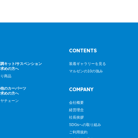
CONTENTS
調キット/サスペンション
装着ギャラリーを見る
お求めの方へ
マルゼンの10の強み
廻り商品
の他のカーパーツ
COMPANY
お求めの方へ
イヤチェーン
会社概要
経営理念
社長挨拶
SDGsへの取り組み
ご利用規約