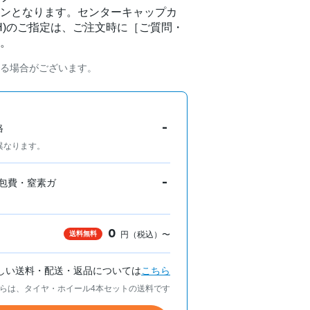
ンとなります。センターキャップカ
GH)のご指定は、ご注文時に［ご質問・
。
る場合がございます。
-
格
異なります。
-
包費・窒素ガ
0
送料無料
円（税込）〜
しい送料・配送・返品については
こちら
らは、タイヤ・ホイール4本セットの送料です