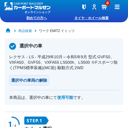
0
オンラインショップ
初めての方へ
タイヤ・ホイール検索
商品検索
ワーク EMITZ イミッツ
選択中の車
レクサス - LS - 平成29年10月～令和5年9月 型式:GVF50、
VXFA50、GVF55、VXFA55 LS500h、LS500 ※Fスポーツ除
く(TPMS標準装備)(MC前) 駆動方式:2WD
選択中の車両の解除
本商品は、選択中の車にて
使用可能
です。