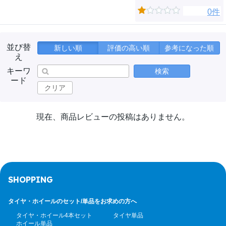
0件
並び替
新しい順
評価の高い順
参考になった順
え
キーワ
検索
ード
クリア
現在、商品レビューの投稿はありません。
SHOPPING
タイヤ・ホイールのセット/
単品をお求めの方へ
タイヤ・ホイール4本セット
タイヤ単品
ホイール単品