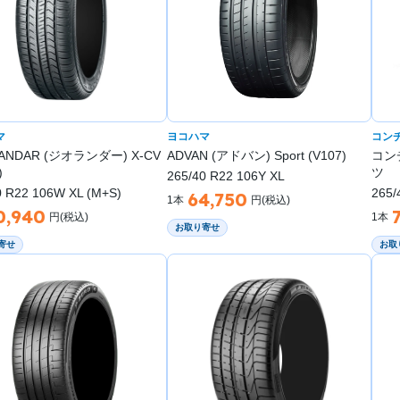
マ
ヨコハマ
コン
ANDAR (ジオランダー) X-CV
ADVAN (アドバン) Sport (V107)
コン
)
ツ
265/40 R22 106Y XL
0 R22 106W XL (M+S)
265/
64,750
1本
円(税込)
0,940
円(税込)
1本
お取り寄せ
寄せ
お取