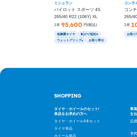
ミシュラン
コンチ
パイロット スポーツ 4S
コンチ
265/40 R22 (106Y) XL
265/4
95,600
1
1本
円(税込)
1本
低燃費タイヤ
転がり抵抗A
お取り
ウェットグリップa
お取り寄せ
SHOPPING
タイヤ・ホイールのセット/
車高
単品をお求めの方へ
を
タイヤ・ホイール4本セット
足
タイヤ単品
そ
ホイール単品