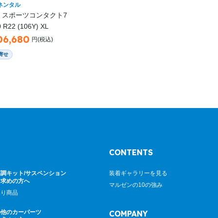
ネンタル
 スポーツコンタクト7
0 R22 (106Y) XL
06,680
円(税込)
寄せ
CONTENTS
調キット/サスペンション
装着ギャラリーを見る
お求めの方へ
マルゼンの10の強み
廻り商品
の他のカーパーツ
COMPANY