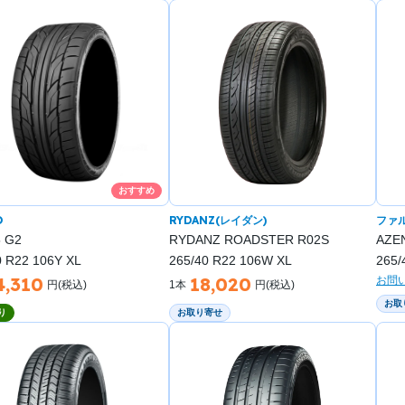
おすすめ
O
RYDANZ(レイダン)
ファ
5 G2
RYDANZ ROADSTER R02S
AZE
0 R22 106Y XL
265/40 R22 106W XL
265/
4,310
18,020
お問
円(税込)
1本
円(税込)
お取
り
お取り寄せ