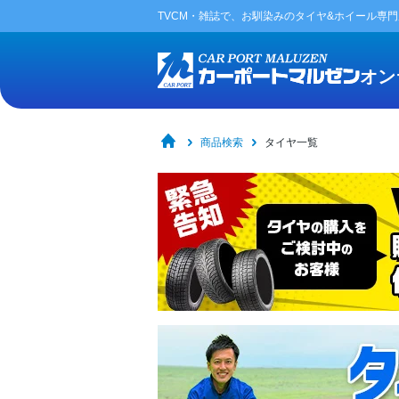
TVCM・雑誌で、お馴染みの
タイヤ&ホイール専
オン
商品検索
タイヤ一覧