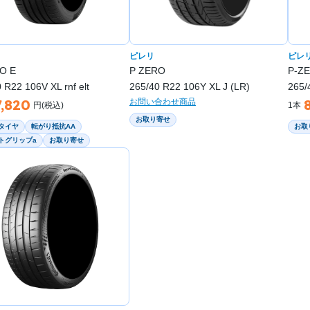
ピレリ
ピレ
O E
P ZERO
P-ZE
 R22 106V XL rnf elt
265/40 R22 106Y XL J (LR)
265/
7,820
お問い合わせ商品
円(税込)
1本
お取り寄せ
タイヤ
転がり抵抗AA
お取
トグリップa
お取り寄せ