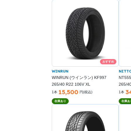
おすすめ
WINRUN
NITT
WINRUN (ウインラン) KF997
NT55
265/40 R22 106V XL
265/4
15,500
3
1本
円(税込)
1本
在庫あり
在庫あ