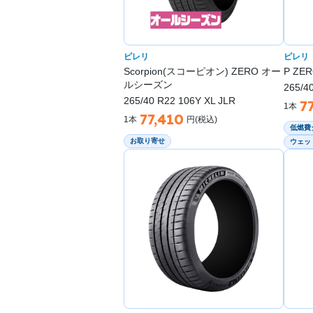
ピレリ
ピレリ
Scorpion(スコーピオン) ZERO オー
P ZER
ルシーズン
265/40
265/40 R22 106Y XL JLR
7
1本
77,410
1本
円(税込)
低燃費
お取り寄せ
ウェッ