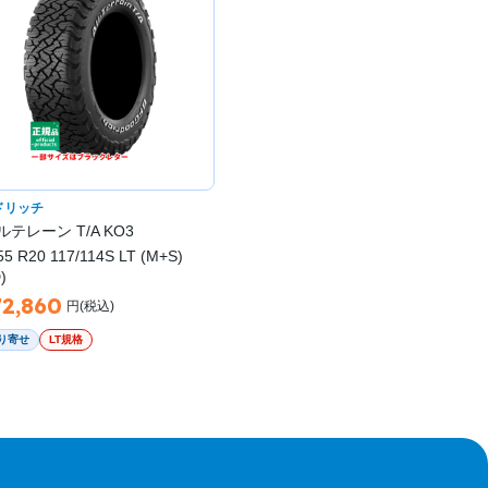
ドリッチ
テレーン T/A KO3
55 R20 117/114S LT (M+S)
)
72,860
円(税込)
り寄せ
LT規格