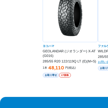
ヨコハマ
ファル
GEOLANDAR (ジオランダー) X-AT
WILD
(G016)
285/5
285/55 R20 122/119Q LT (E)(M+S)
お問い
48,110
1本
円(税込)
お取り
お取り寄せ
LT規格