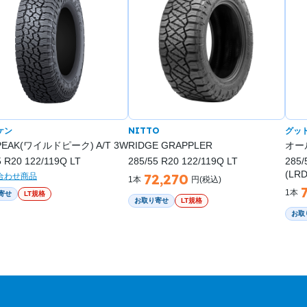
ケン
NITTO
グッ
PEAK(ワイルドピーク) A/T 3W
RIDGE GRAPPLER
オール
5 R20 122/119Q LT
285/55 R20 122/119Q LT
285/
(LRD
72,270
合わせ商品
1本
円(税込)
1本
寄せ
LT規格
お取り寄せ
LT規格
お取