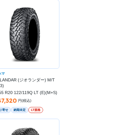
ハマ
LANDAR (ジオランダー) M/T
3)
55 R20 122/119Q LT (E)(M+S)
47,320
円(税込)
り寄せ
納期未定
LT規格