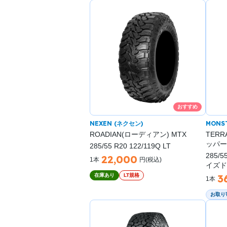
おすすめ
NEXEN (ネクセン)
MONS
ROADIAN(ローディアン) MTX
TERR
ッパー
285/55 R20 122/119Q LT
285/5
22,000
1本
円(税込)
イズド
在庫あり
LT規格
3
1本
お取り