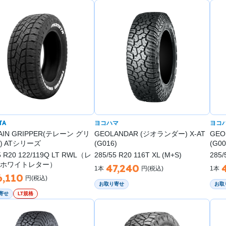
TA
ヨコハマ
ヨコ
AIN GRIPPER(テレーン グリ
GEOLANDAR (ジオランダー) X-AT
GEO
) ATシリーズ
(G016)
(G00
5 R20 122/119Q LT RWL（レ
285/55 R20 116T XL (M+S)
285/
ホワイトレター）
47,240
1本
円(税込)
1本
6,110
円(税込)
お取り寄せ
お取
寄せ
LT規格