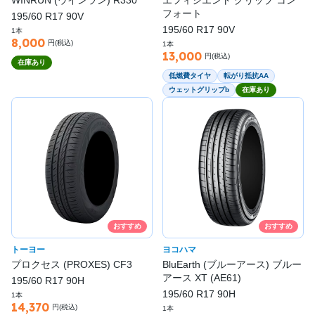
フォート
195/60 R17 90V
195/60 R17 90V
1本
8,000
円(税込)
1本
13,000
円(税込)
在庫あり
低燃費タイヤ
転がり抵抗AA
ウェットグリップb
在庫あり
おすすめ
おすすめ
トーヨー
ヨコハマ
プロクセス (PROXES) CF3
BluEarth (ブルーアース) ブルー
アース XT (AE61)
195/60 R17 90H
195/60 R17 90H
1本
14,370
円(税込)
1本