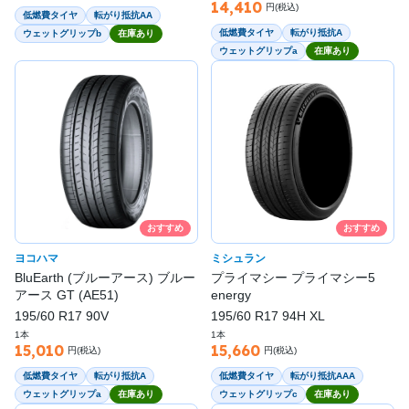
14,410
円(税込)
低燃費タイヤ
転がり抵抗AA
低燃費タイヤ
転がり抵抗A
ウェットグリップb
在庫あり
ウェットグリップa
在庫あり
おすすめ
おすすめ
ヨコハマ
ミシュラン
BluEarth (ブルーアース) ブルー
プライマシー プライマシー5
アース GT (AE51)
energy
195/60 R17 90V
195/60 R17 94H XL
1本
1本
15,010
15,660
円(税込)
円(税込)
低燃費タイヤ
転がり抵抗A
低燃費タイヤ
転がり抵抗AAA
ウェットグリップa
在庫あり
ウェットグリップc
在庫あり