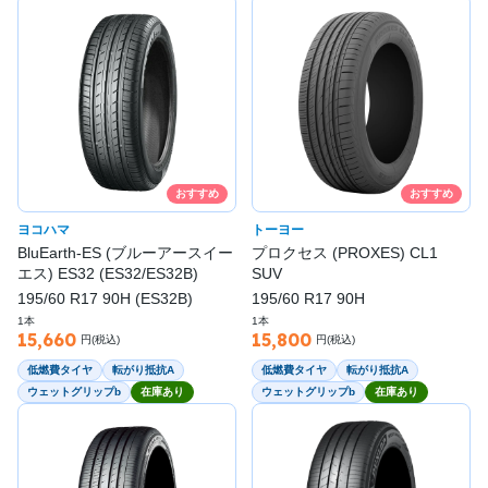
おすすめ
おすすめ
ヨコハマ
トーヨー
BluEarth-ES (ブルーアースイー
プロクセス (PROXES) CL1
エス) ES32 (ES32/ES32B)
SUV
195/60 R17 90H (ES32B)
195/60 R17 90H
1本
1本
15,660
15,800
円(税込)
円(税込)
低燃費タイヤ
転がり抵抗A
低燃費タイヤ
転がり抵抗A
ウェットグリップb
在庫あり
ウェットグリップb
在庫あり