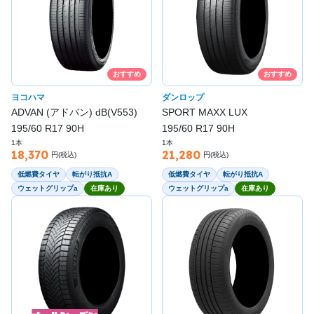
おすすめ
おすすめ
ヨコハマ
ダンロップ
ADVAN (アドバン) dB(V553)
SPORT MAXX LUX
195/60 R17 90H
195/60 R17 90H
1本
1本
18,370
21,280
円(税込)
円(税込)
低燃費タイヤ
転がり抵抗A
低燃費タイヤ
転がり抵抗A
ウェットグリップa
在庫あり
ウェットグリップa
在庫あり