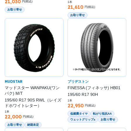
21,030
円(税込)
1本
21,610
円(税込)
お取り寄せ
お取り寄せ
MUDSTAR
ブリヂストン
マッドスター WANPAKU(ワン
FINESSA (フィネッサ) HB01
パク) M/T
195/60 R17 90H
195/60 R17 90S RWL（レイズ
1本
22,950
ドホワイトレター）
円(税込)
1本
低燃費タイヤ
転がり抵抗AA
22,000
円(税込)
ウェットグリップa
お取り寄せ
お取り寄せ
納期未定