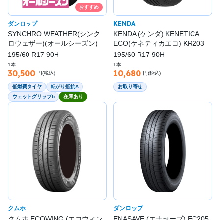
おすすめ
ダンロップ
KENDA
SYNCHRO WEATHER(シンク
KENDA (ケンダ) KENETICA
ロウェザー)(オールシーズン)
ECO(ケネティカエコ) KR203
195/60 R17 90H
195/60 R17 90H
1本
1本
30,500
10,680
円(税込)
円(税込)
低燃費タイヤ
転がり抵抗A
お取り寄せ
ウェットグリップb
在庫あり
クムホ
ダンロップ
クムホ ECOWING (エコウィン
ENASAVE (エナセーブ) EC205