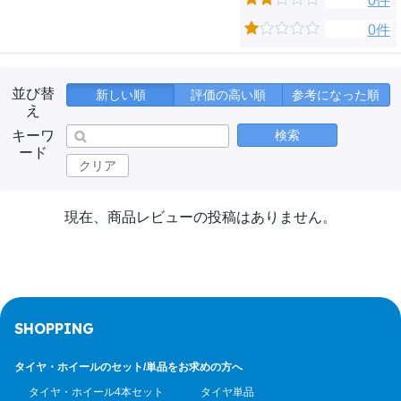
0件
0件
並び替
新しい順
評価の高い順
参考になった順
え
キーワ
検索
ード
クリア
現在、商品レビューの投稿はありません。
SHOPPING
タイヤ・ホイールのセット/
単品をお求めの方へ
タイヤ・ホイール4本セット
タイヤ単品