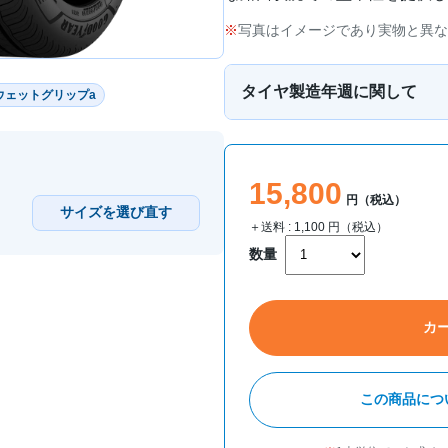
写真はイメージであり実物と異な
タイヤ製造年週に関して
ウェットグリップa
15,800
円（税込）
サイズを選び直す
＋送料 :
1,100
円（税込）
数量
カ
この商品につ