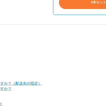
4本セッ
ますか？（配送先の指定）
ですか？
？