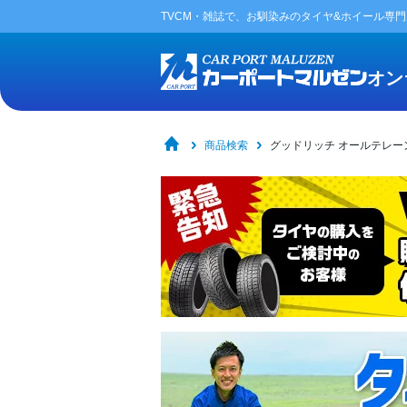
TVCM・雑誌で、お馴染みの
タイヤ&ホイール専
オン
商品検索
グッドリッチ オールテレーン T