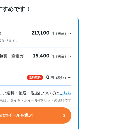
すすめです！
217,100
格
円（税込）〜
異なります。
15,400
包費・窒素ガ
円（税込）〜
0
送料無料
円（税込）〜
しい送料・配送・返品については
こちら
らは、タイヤ・ホイール4本セットの送料です
トのホイールを選ぶ