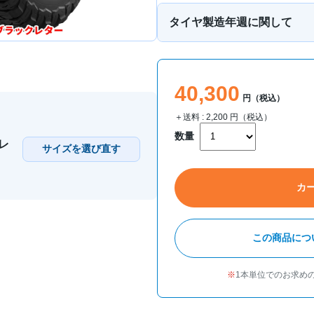
タイヤ製造年週に関して
40,300
円（税込）
＋送料 :
2,200
円（税込）
数量
（レ
サイズを選び直す
カ
この商品につ
1本単位でのお求め