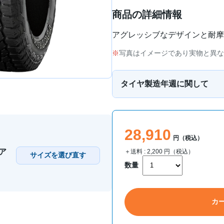
商品の詳細情報
アグレッシブなデザインと耐摩
写真はイメージであり実物と異な
タイヤ製造年週に関して
28,910
円（税込）
（ア
＋送料 :
2,200
円（税込）
サイズを選び直す
数量
カ