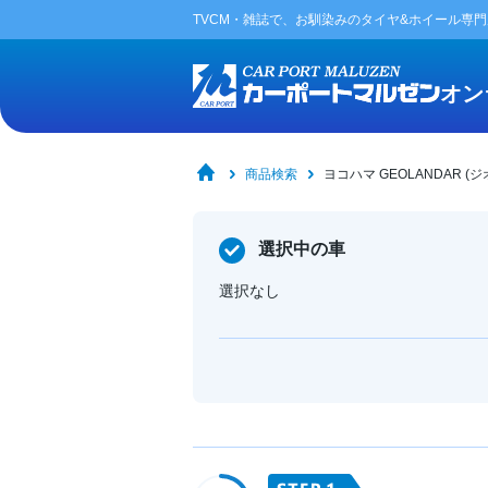
TVCM・雑誌で、お馴染みの
タイヤ&ホイール専
オン
商品検索
ヨコハマ GEOLANDAR (ジオラ
選択中の車
選択なし