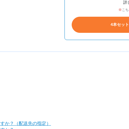
詳
こち
4本セッ
ますか？（配送先の指定）