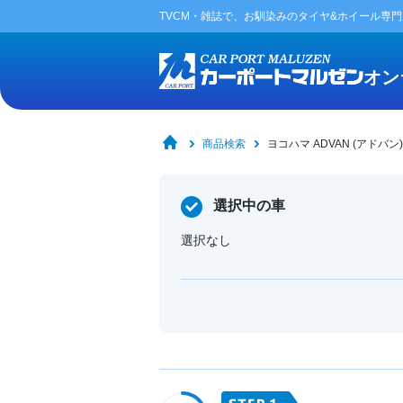
TVCM・雑誌で、お馴染みの
タイヤ&ホイール専
オン
商品検索
ヨコハマ ADVAN (アドバン) Sp
選択中の車
選択なし