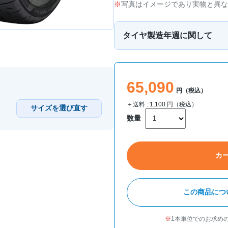
写真はイメージであり実物と異な
タイヤ製造年週に関して
65,090
円（税込）
＋送料 :
1,100
円（税込）
サイズを選び直す
数量
カ
この商品につ
1本単位でのお求め