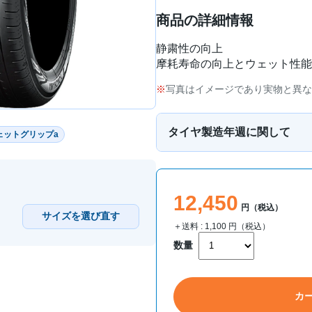
商品の詳細情報
静粛性の向上
摩耗寿命の向上とウェット性能
写真はイメージであり実物と異な
タイヤ製造年週に関して
ェットグリップa
12,450
円（税込）
サイズを選び直す
＋送料 :
1,100
円（税込）
数量
カ