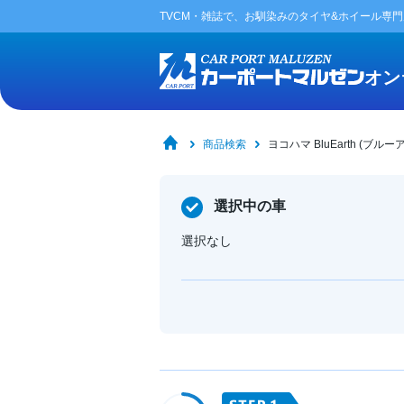
TVCM・雑誌で、お馴染みの
タイヤ&ホイール専
オン
商品検索
ヨコハマ BluEarth (ブルー
選択中の車
選択なし