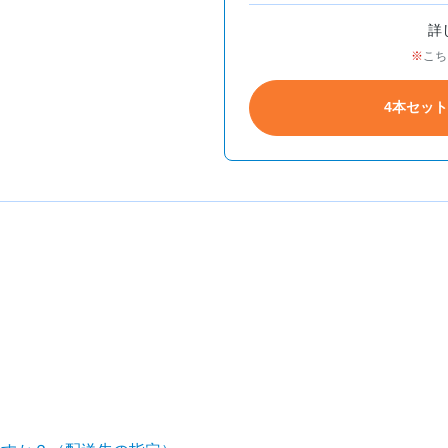
詳
こち
4本セッ