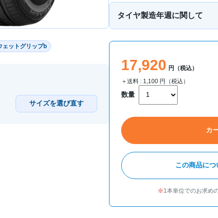
タイヤ製造年週に関して
ウェットグリップb
17,920
円（税込）
＋送料 :
1,100
円（税込）
数量
サイズを選び直す
カ
この商品につ
1本単位でのお求め