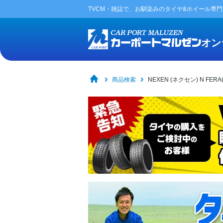
TVCM・雑誌で、お馴染みの
タイヤ&ホイール専
オン
商品検索
NEXEN (ネクセン) N FER