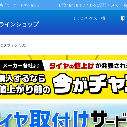
門店「カーポートマルゼン」
お問い合わせ
よくあるご質問（Q&A）
ようこそ
ゲスト
様
ラインショップ
A(エヌフィラ) SU1