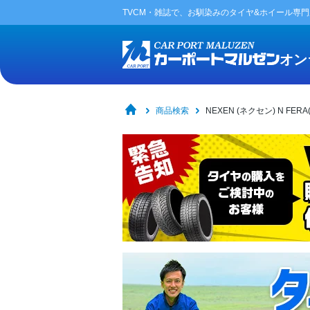
TVCM・雑誌で、お馴染みの
タイヤ&ホイール専
オン
商品検索
NEXEN (ネクセン) N FER