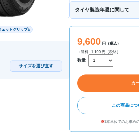
タイヤ製造年週に関して
ウェットグリップa
9,600
円（税込）
＋送料 :
1,100
円（税込）
数量
サイズを選び直す
カ
この商品につ
1本単位でのお求め