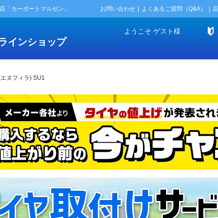
門店「カーポートマルゼン」
お問い合わせ
よくあるご質問（Q&A）
ようこそ
ゲスト
様
ラインショップ
A(エヌフィラ) SU1