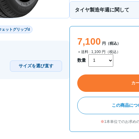
タイヤ製造年週に関して
ウェットグリップd
7,100
円（税込）
＋送料 :
1,100
円（税込）
数量
サイズを選び直す
カ
この商品につ
1本単位でのお求め