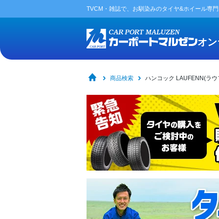
TVCM・雑誌で、お馴染みの
タイヤ&ホイール専
オン
商品検索
ハンコック LAUFENN(ラウフェン)