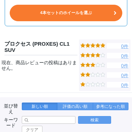
4本セットのホイールを選ぶ
プロクセス (PROXES) CL1
0件
SUV
0件
現在、商品レビューの投稿はありま
0件
せん。
0件
0件
並び替
新しい順
評価の高い順
参考になった順
え
キーワ
検索
ード
クリア