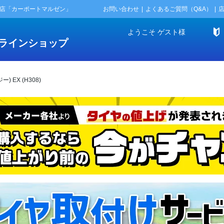
門店「カーポートマルゼン」
お問い合わせ
よくあるご質問（Q&A）
ようこそ
ゲスト
様
ラインショップ
) EX (H308)