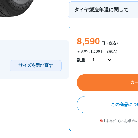
タイヤ製造年週に関して
8,590
円（税込）
＋送料 :
1,100
円（税込）
数量
サイズを選び直す
カ
この商品につ
1本単位でのお求め