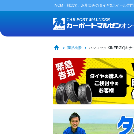
TVCM・雑誌で、お馴染みの
タイヤ&ホイール専
オン
商品検索
ハンコック KINERGY(キナジー