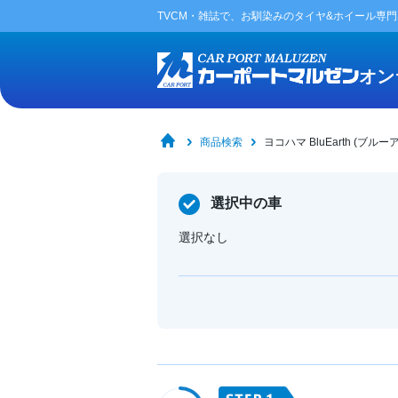
TVCM・雑誌で、お馴染みの
タイヤ&ホイール専
オン
商品検索
ヨコハマ BluEarth (ブルー
選択中の車
選択なし