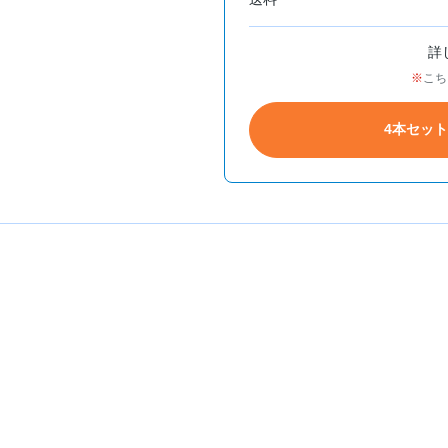
詳
こち
4本セッ