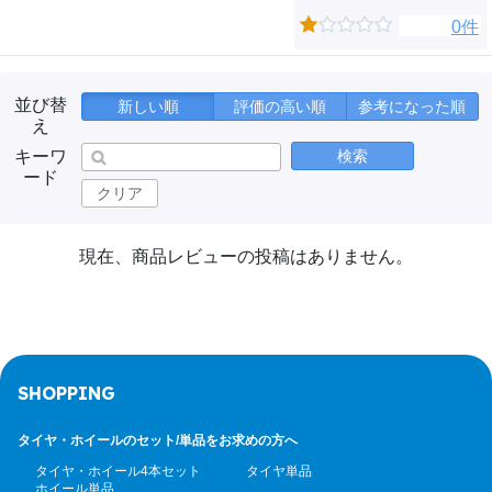
0件
並び替
新しい順
評価の高い順
参考になった順
え
キーワ
検索
ード
クリア
現在、商品レビューの投稿はありません。
SHOPPING
タイヤ・ホイールのセット/
単品をお求めの方へ
タイヤ・ホイール4本セット
タイヤ単品
ホイール単品