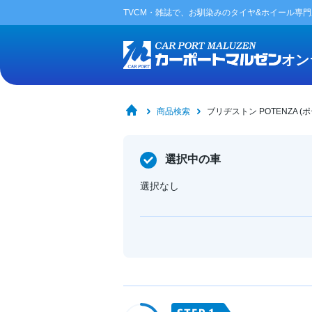
TVCM・雑誌で、お馴染みの
タイヤ&ホイール専
オン
商品検索
ブリヂストン POTENZA (ポ
選択中の車
選択なし