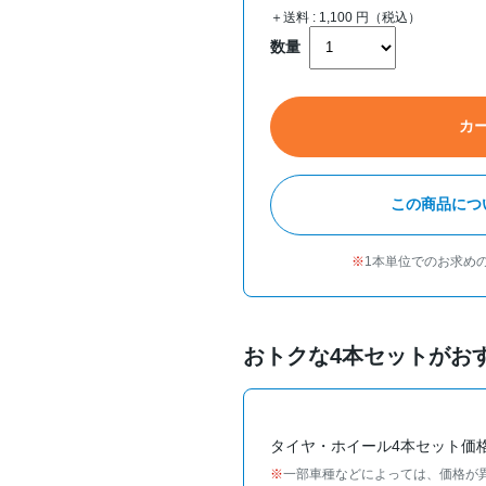
＋送料 :
1,100
円（税込）
数量
カ
この商品につ
1本単位でのお求め
おトクな4本セットがお
タイヤ・ホイール4本セット価
一部車種などによっては、価格が