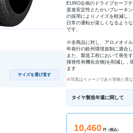
EURO企画のドライブセーフ
直進安定性とたかいプレーキン
の採用によりノイズを軽減し、
日常の運転が楽しくなるような
です。
※全商品に対し、アロメオイル
年発行の欧州環境規制に適合し
また、製造工程において発生するVOC(Vo
揮発性有機化合物)を削減し，
ます
サイズを選び直す
写真はイメージであり実物と異な
タイヤ製造年週に関して
10,460
円（税込）