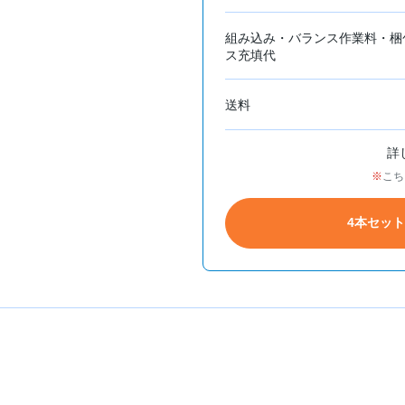
組み込み・バランス作業料・梱
ス充填代
送料
詳
こち
4本セッ