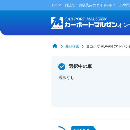
TVCM・雑誌で、お馴染みの
タイヤ&ホイール専
オン
商品検索
ヨコハマ ADVAN (アドバン)
選択中の車
選択なし