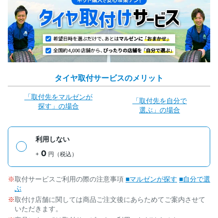
タイヤ取付サービスのメリット
「取付先をマルゼンが
「取付先を自分で
探す」の場合
選ぶ」の場合
利用しない
0
+
円（税込）
取付サービスご利用の際の注意事項
■マルゼンが探す
■自分で選
ぶ
取付け店舗に関しては商品ご注文後にあらためてご案内させて
いただきます。