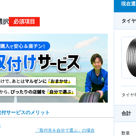
現在選
タイヤ
選択
必須項目
タイヤ
取付サービスのメリット
合計
合
「取付先を自分で
選ぶ」の場合
数量