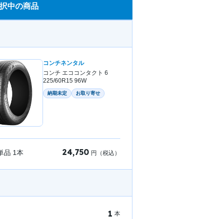
択中の商品
コンチネンタル
コンチ エココンタクト 6
225/60R15 96W
納期未定
お取り寄せ
24,750
単品
1
本
円（税込）
1
本