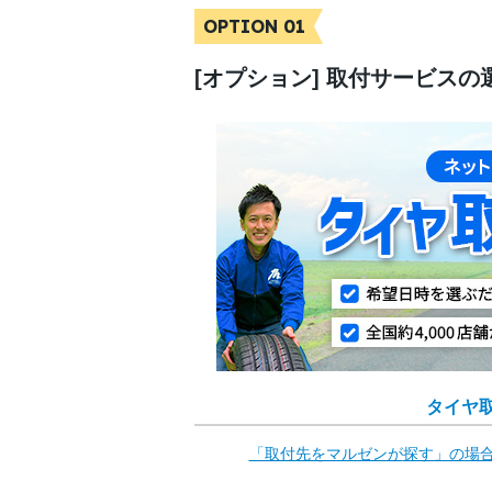
OPTION 01
[オプション] 取付サービスの
タイヤ
「取付先をマルゼンが
探す」の場