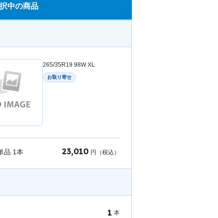
択中の商品
265/35R19 98W XL
お取り寄せ
23,010
単品
1
本
円（税込）
1
本