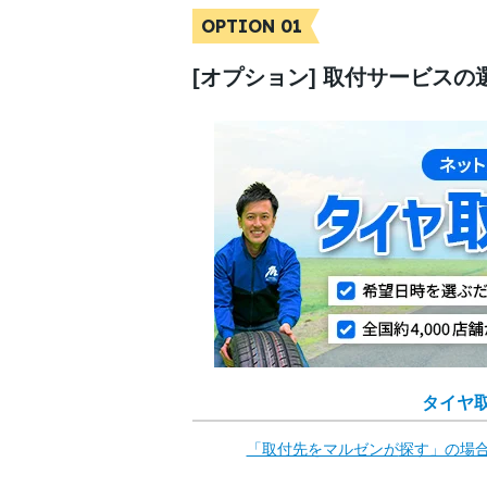
OPTION 01
[オプション] 取付サービスの
タイヤ
「取付先をマルゼンが
探す」の場