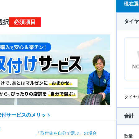
現在選
タイヤ
選択
必須項目
タイヤ
取付サービスのメリット
合計
合
「取付先を自分で
選ぶ」の場合
数量