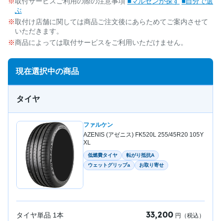
取付サービスご利用の際の注意事項
■マルゼンが探す
■自分で選
ぶ
取付け店舗に関しては商品ご注文後にあらためてご案内させて
いただきます。
商品によっては取付サービスをご利用いただけません。
現在選択中の商品
タイヤ
ファルケン
AZENIS (アゼニス) FK520L 255/45R20 105Y
XL
低燃費タイヤ
転がり抵抗A
ウェットグリップa
お取り寄せ
33,200
タイヤ単品
1
本
円（税込）