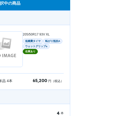
択中の商品
205/50R17 93V XL
低燃費タイヤ
転がり抵抗A
ウェットグリップa
在庫あり
65,200
単品
4
本
円（税込）
4
本