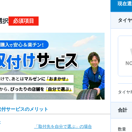
現在選
タイヤ
選択
必須項目
タイヤ
取付サービスのメリット
合計
合
「取付先を自分で
選ぶ」の場合
数量