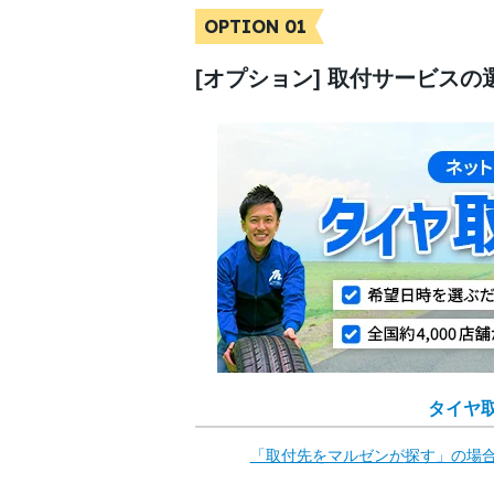
OPTION 01
[オプション] 取付サービスの
タイヤ
「取付先をマルゼンが
探す」の場